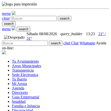
menu
clear
search
search
menu
search
Sábado 08/08/2026
query_builder
13:23
21º /
31º
chat
Chat
Whatsapp
Ayuda
search
on-line:
Tu Ayuntamiento
Areas Municipales
Transparencia
Sede Electronica
Tu Barrio
Mi Arona
Agenda
Directorio
Guia Empresarial
Igualdad
Familia e Infancia
Discapacidad