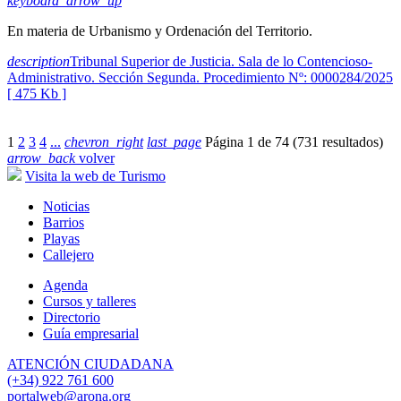
keyboard_arrow_up
En materia de Urbanismo y Ordenación del Territorio.
description
Tribunal Superior de Justicia. Sala de lo Contencioso-
Administrativo. Sección Segunda. Procedimiento Nº: 0000284/2025
[ 475 Kb ]
1
2
3
4
...
chevron_right
last_page
Página 1 de 74 (731 resultados)
arrow_back
volver
Visita la web de Turismo
Noticias
Barrios
Playas
Callejero
Agenda
Cursos y talleres
Directorio
Guía empresarial
ATENCIÓN CIUDADANA
(+34) 922 761 600
portalweb@arona.org