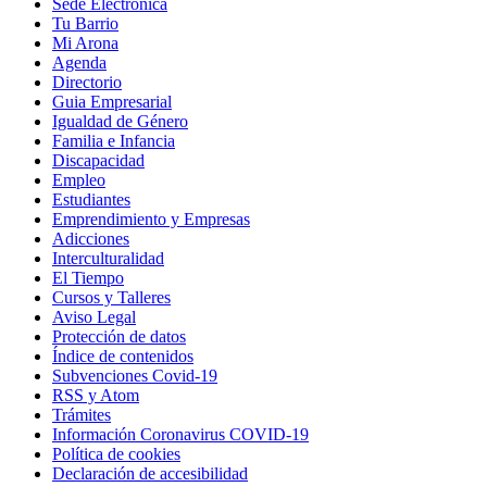
Sede Electrónica
Tu Barrio
Mi Arona
Agenda
Directorio
Guia Empresarial
Igualdad de Género
Familia e Infancia
Discapacidad
Empleo
Estudiantes
Emprendimiento y Empresas
Adicciones
Interculturalidad
El Tiempo
Cursos y Talleres
Aviso Legal
Protección de datos
Índice de contenidos
Subvenciones Covid-19
RSS y Atom
Trámites
Información Coronavirus COVID-19
Política de cookies
Declaración de accesibilidad