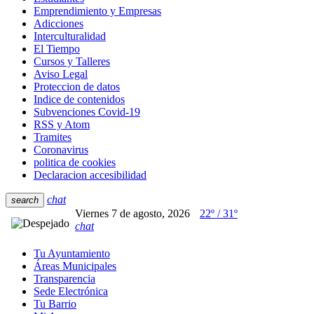
Emprendimiento y Empresas
Adicciones
Interculturalidad
El Tiempo
Cursos y Talleres
Aviso Legal
Proteccion de datos
Indice de contenidos
Subvenciones Covid-19
RSS y Atom
Tramites
Coronavirus
politica de cookies
Declaracion accesibilidad
chat
search
Viernes 7 de agosto, 2026
22º / 31º
chat
Tu Ayuntamiento
Áreas Municipales
Transparencia
Sede Electrónica
Tu Barrio