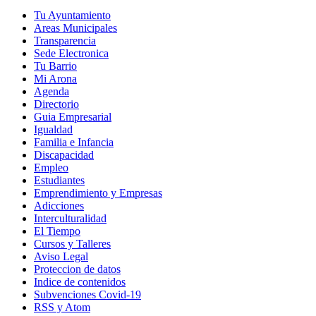
Tu Ayuntamiento
Areas Municipales
Transparencia
Sede Electronica
Tu Barrio
Mi Arona
Agenda
Directorio
Guia Empresarial
Igualdad
Familia e Infancia
Discapacidad
Empleo
Estudiantes
Emprendimiento y Empresas
Adicciones
Interculturalidad
El Tiempo
Cursos y Talleres
Aviso Legal
Proteccion de datos
Indice de contenidos
Subvenciones Covid-19
RSS y Atom