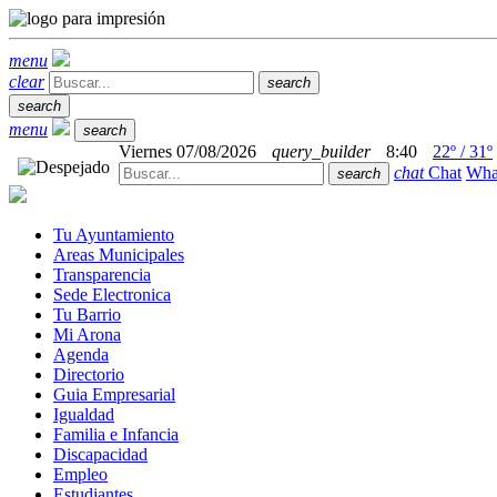
menu
clear
search
search
menu
search
Viernes 07/08/2026
query_builder
8:40
22º / 31º
chat
Chat
Wha
search
Tu Ayuntamiento
Areas Municipales
Transparencia
Sede Electronica
Tu Barrio
Mi Arona
Agenda
Directorio
Guia Empresarial
Igualdad
Familia e Infancia
Discapacidad
Empleo
Estudiantes