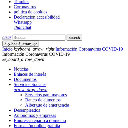
Tramites
Coronavirus
politica de cookies
Declaracion accesibilidad
Whatsapp
chat
Chat
clear
search
keyboard_arrow_up
Inicio
keyboard_arrow_right
Información Coronavirus COVID-19
Información Coronavirus COVID-19
keyboard_arrow_down
Noticias
Enlaces de interés
Documentos
Servicios Sociales
arrow_drop_down
Servicios para mayores
Banco de alimentos
Albergue de emergencia
Desempleados
Autónomos y empresas
Empresas reparto a domicilio
Formación online gratuita