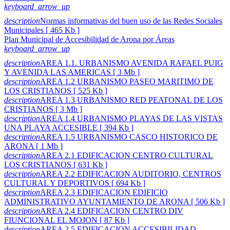
keyboard_arrow_up
description
Normas informativas del buen uso de las Redes Sociales
Municipales [ 465 Kb ]
Plan Municipal de Accesibilidad de Arona por Áreas
keyboard_arrow_up
description
AREA 1.1. URBANISMO AVENIDA RAFAEL PUIG
Y AVENIDA LAS AMERICAS [ 3 Mb ]
description
AREA 1.2 URBANISMO PASEO MARITIMO DE
LOS CRISTIANOS [ 525 Kb ]
description
AREA 1.3 URBANISMO RED PEATONAL DE LOS
CRISTIANOS [ 3 Mb ]
description
AREA 1.4 URBANISMO PLAYAS DE LAS VISTAS
UNA PLAYA ACCESIBLE [ 394 Kb ]
description
AREA 1.5 URBANISMO CASCO HISTORICO DE
ARONA [ 1 Mb ]
description
AREA 2.1 EDIFICACION CENTRO CULTURAL
LOS CRISTIANOS [ 631 Kb ]
description
AREA 2.2 EDIFICACION AUDITORIO, CENTROS
CULTURAL Y DEPORTIVOS [ 694 Kb ]
description
AREA 2.3 EDIFICACION EDIFICIO
ADMINISTRATIVO AYUNTAMIENTO DE ARONA [ 506 Kb ]
description
AREA 2.4 EDIFICACION CENTRO DIV
FIUNCIONAL EL MOJON [ 87 Kb ]
description
AREA 2.5 EDIFICACION ACCESIBILIDAD