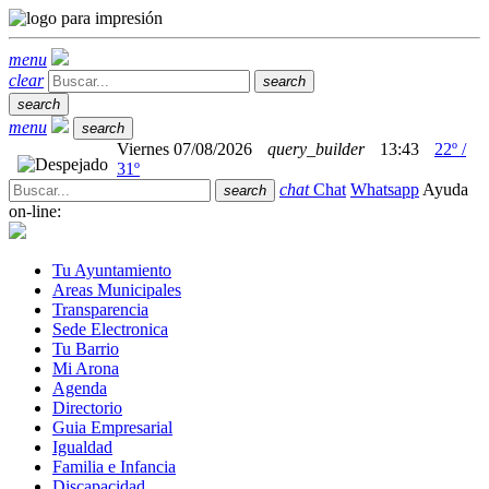
menu
clear
search
search
menu
search
Viernes 07/08/2026
query_builder
13:43
22º /
31º
chat
Chat
Whatsapp
Ayuda
search
on-line:
Tu Ayuntamiento
Areas Municipales
Transparencia
Sede Electronica
Tu Barrio
Mi Arona
Agenda
Directorio
Guia Empresarial
Igualdad
Familia e Infancia
Discapacidad