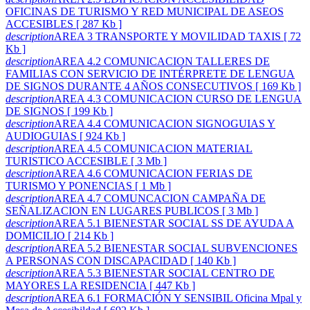
OFICINAS DE TURISMO Y RED MUNICIPAL DE ASEOS
ACCESIBLES [ 287 Kb ]
description
AREA 3 TRANSPORTE Y MOVILIDAD TAXIS [ 72
Kb ]
description
AREA 4.2 COMUNICACION TALLERES DE
FAMILIAS CON SERVICIO DE INTÉRPRETE DE LENGUA
DE SIGNOS DURANTE 4 AÑOS CONSECUTIVOS [ 169 Kb ]
description
AREA 4.3 COMUNICACION CURSO DE LENGUA
DE SIGNOS [ 199 Kb ]
description
AREA 4.4 COMUNICACION SIGNOGUIAS Y
AUDIOGUIAS [ 924 Kb ]
description
AREA 4.5 COMUNICACION MATERIAL
TURISTICO ACCESIBLE [ 3 Mb ]
description
AREA 4.6 COMUNICACION FERIAS DE
TURISMO Y PONENCIAS [ 1 Mb ]
description
AREA 4.7 COMUNCACION CAMPAÑA DE
SEÑALIZACION EN LUGARES PUBLICOS [ 3 Mb ]
description
AREA 5.1 BIENESTAR SOCIAL SS DE AYUDA A
DOMICILIO [ 214 Kb ]
description
AREA 5.2 BIENESTAR SOCIAL SUBVENCIONES
A PERSONAS CON DISCAPACIDAD [ 140 Kb ]
description
AREA 5.3 BIENESTAR SOCIAL CENTRO DE
MAYORES LA RESIDENCIA [ 447 Kb ]
description
AREA 6.1 FORMACIÓN Y SENSIBIL Oficina Mpal y