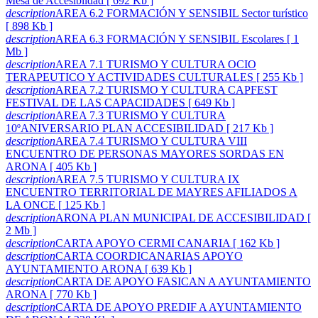
Mesa de Accesibildad [ 692 Kb ]
description
AREA 6.2 FORMACIÓN Y SENSIBIL Sector turístico
[ 898 Kb ]
description
AREA 6.3 FORMACIÓN Y SENSIBIL Escolares [ 1
Mb ]
description
AREA 7.1 TURISMO Y CULTURA OCIO
TERAPEUTICO Y ACTIVIDADES CULTURALES [ 255 Kb ]
description
AREA 7.2 TURISMO Y CULTURA CAPFEST
FESTIVAL DE LAS CAPACIDADES [ 649 Kb ]
description
AREA 7.3 TURISMO Y CULTURA
10ºANIVERSARIO PLAN ACCESIBILIDAD [ 217 Kb ]
description
AREA 7.4 TURISMO Y CULTURA VIII
ENCUENTRO DE PERSONAS MAYORES SORDAS EN
ARONA [ 405 Kb ]
description
AREA 7.5 TURISMO Y CULTURA IX
ENCUENTRO TERRITORIAL DE MAYRES AFILIADOS A
LA ONCE [ 125 Kb ]
description
ARONA PLAN MUNICIPAL DE ACCESIBILIDAD [
2 Mb ]
description
CARTA APOYO CERMI CANARIA [ 162 Kb ]
description
CARTA COORDICANARIAS APOYO
AYUNTAMIENTO ARONA [ 639 Kb ]
description
CARTA DE APOYO FASICAN A AYUNTAMIENTO
ARONA [ 770 Kb ]
description
CARTA DE APOYO PREDIF A AYUNTAMIENTO