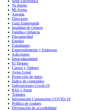
Sede Electrónica
Tu Barrio
Mi Arona
Agenda
Directorio
Guia Empresarial
Igualdad de Género
Familia e Infancia
Discapacidad
Empleo
Estudiantes
Emprendimiento y Empresas
Adicciones
Interculturalidad
El Tiempo
Cursos y Talleres
Aviso Legal
Protección de datos
Índice de contenidos
Subvenciones Covid-19
RSS y Atom
Trámites
Información Coronavirus COVID-19
Política de cookies
Declaración de accesibilidad