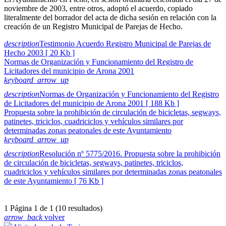
noviembre de 2003, entre otros, adoptó el acuerdo, copiado
literalmente del borrador del acta de dicha sesión en relación con la
creación de un Registro Municipal de Parejas de Hecho.
description
Testimonio Acuerdo Registro Municipal de Parejas de
Hecho 2003 [ 20 Kb ]
Normas de Organización y Funcionamiento del Registro de
Licitadores del municipio de Arona 2001
keyboard_arrow_up
description
Normas de Organización y Funcionamiento del Registro
de Licitadores del municipio de Arona 2001 [ 188 Kb ]
Propuesta sobre la prohibición de circulación de bicicletas, segways,
patinetes, triciclos, cuadriciclos y vehículos similares por
determinadas zonas peatonales de este Ayuntamiento
keyboard_arrow_up
description
Resolución nº 5775/2016. Propuesta sobre la prohibición
de circulación de bicicletas, segways, patinetes, triciclos,
cuadriciclos y vehículos similares por determinadas zonas peatonales
de este Ayuntamiento [ 76 Kb ]
1
Página 1 de 1 (10 resultados)
arrow_back
volver