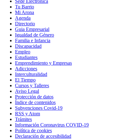
Sede Electrónica
Tu Barrio
Mi Arona
Agenda
Directorio
Guia Empresarial
Igualdad de Género
Familia e Infancia
Discapacidad
Empleo
Estudiantes
Emprendimiento y Empresas
Adicciones
Interculturalidad
El Tiempo
Cursos y Talleres
Aviso Legal
Protección de datos
Índice de contenidos
Subvenciones Covid-19
RSS y Atom
Trámites
Información Coronavirus COVID-19
Política de cookies
Declaración de accesibilidad