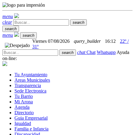
menu
clear
search
search
menu
search
Viernes 07/08/2026
query_builder
16:12
22º /
31º
chat
Chat
Whatsapp
Ayuda
search
on-line:
Tu Ayuntamiento
Areas Municipales
Transparencia
Sede Electronica
Tu Barrio
Mi Arona
Agenda
Directorio
Guia Empresarial
Igualdad
Familia e Infancia
Discapacidad