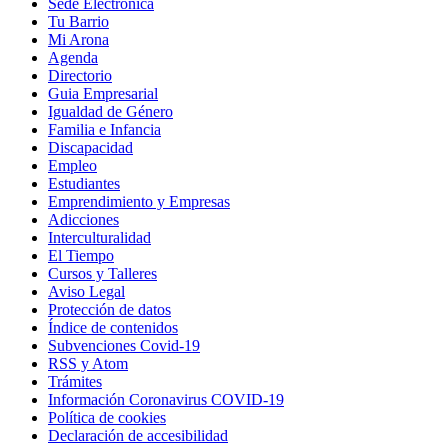
Sede Electrónica
Tu Barrio
Mi Arona
Agenda
Directorio
Guia Empresarial
Igualdad de Género
Familia e Infancia
Discapacidad
Empleo
Estudiantes
Emprendimiento y Empresas
Adicciones
Interculturalidad
El Tiempo
Cursos y Talleres
Aviso Legal
Protección de datos
Índice de contenidos
Subvenciones Covid-19
RSS y Atom
Trámites
Información Coronavirus COVID-19
Política de cookies
Declaración de accesibilidad