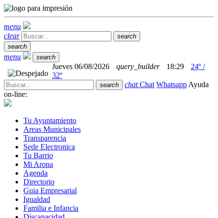
menu
clear
search
search
menu
search
Jueves 06/08/2026
query_builder
18:29
24º /
32º
chat
Chat
Whatsapp
Ayuda
search
on-line:
Tu Ayuntamiento
Areas Municipales
Transparencia
Sede Electronica
Tu Barrio
Mi Arona
Agenda
Directorio
Guia Empresarial
Igualdad
Familia e Infancia
Discapacidad