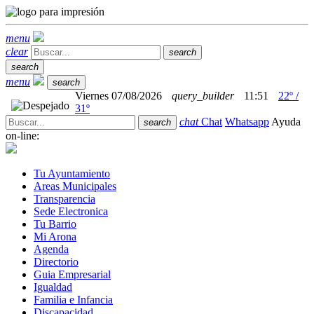
menu
clear
search
search
menu
search
Viernes 07/08/2026
query_builder
11:51
22º /
31º
chat
Chat
Whatsapp
Ayuda
search
on-line:
Tu Ayuntamiento
Areas Municipales
Transparencia
Sede Electronica
Tu Barrio
Mi Arona
Agenda
Directorio
Guia Empresarial
Igualdad
Familia e Infancia
Discapacidad