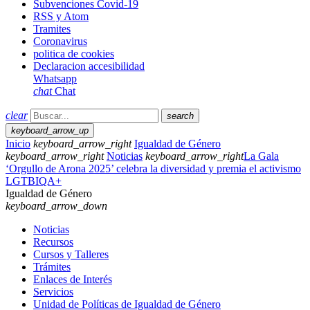
Subvenciones Covid-19
RSS y Atom
Tramites
Coronavirus
politica de cookies
Declaracion accesibilidad
Whatsapp
chat
Chat
clear
search
keyboard_arrow_up
Inicio
keyboard_arrow_right
Igualdad de Género
keyboard_arrow_right
Noticias
keyboard_arrow_right
La Gala
‘Orgullo de Arona 2025’ celebra la diversidad y premia el activismo
LGTBIQA+
Igualdad de Género
keyboard_arrow_down
Noticias
Recursos
Cursos y Talleres
Trámites
Enlaces de Interés
Servicios
Unidad de Políticas de Igualdad de Género