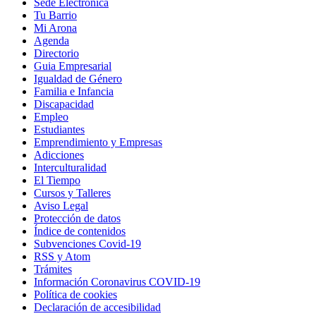
Sede Electrónica
Tu Barrio
Mi Arona
Agenda
Directorio
Guia Empresarial
Igualdad de Género
Familia e Infancia
Discapacidad
Empleo
Estudiantes
Emprendimiento y Empresas
Adicciones
Interculturalidad
El Tiempo
Cursos y Talleres
Aviso Legal
Protección de datos
Índice de contenidos
Subvenciones Covid-19
RSS y Atom
Trámites
Información Coronavirus COVID-19
Política de cookies
Declaración de accesibilidad