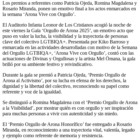
Los premios a referentes como Patricia Ojeda, Romina Magdalena y
Rosario Miranda, ponen un emotivo final a los actos enmarcados en
la semana ‘Arona Vive con Orgullo’.
El Auditorio Infanta Leonor de Los Cristianos acogió la noche de
este viernes la Gala ‘Orgullo de Arona 2025’, un emotivo acto que
puso en valor la lucha, la visibilidad y la trayectoria de personas
clave del colectivo LGTBIQA+. Presentada por Kiko Barroso y
enmarcada en las actividades desarrolladas con motivo de la Semana
del Orgullo LGTBIQA+, ‘Arona Vive con Orgullo’, contó con las
actuaciones de Divinas y Orgullosas y la artista Mel Ömana, la gala
brilló por su ambiente festivo y reivindicativo.
Durante la gala se premió a Patricia Ojeda, ‘Premio Orgullo de
Arona al Activismo’, por su lucha en efensa de los derechos, la
dignidad y la libertad del colectivo, reconociendo su papel como
referente y voz de la igualdad.
Se distinguió a Romina Magdalena con el ‘Premio Orgullo de Arona
a la Visibilidad’, por mostrar quién es con orgullo y ser inspiración
para muchas personas a vivir con autenticidad y sin miedo.
El ‘Premio Orgullo de Arona Honorífico’ fue entregado a Rosario
Miranda, en reconocimiento a una trayectoria vital, valentía, legado
y ejemplo como referente de memoria y resistencia.