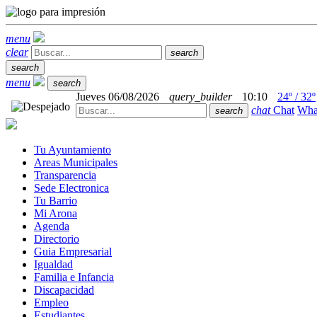
menu
clear
search
search
menu
search
Jueves 06/08/2026
query_builder
10:10
24º / 32º
chat
Chat
Wha
search
Tu Ayuntamiento
Areas Municipales
Transparencia
Sede Electronica
Tu Barrio
Mi Arona
Agenda
Directorio
Guia Empresarial
Igualdad
Familia e Infancia
Discapacidad
Empleo
Estudiantes