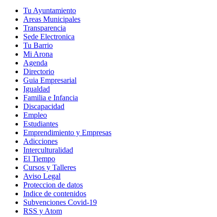
Tu Ayuntamiento
Areas Municipales
Transparencia
Sede Electronica
Tu Barrio
Mi Arona
Agenda
Directorio
Guia Empresarial
Igualdad
Familia e Infancia
Discapacidad
Empleo
Estudiantes
Emprendimiento y Empresas
Adicciones
Interculturalidad
El Tiempo
Cursos y Talleres
Aviso Legal
Proteccion de datos
Indice de contenidos
Subvenciones Covid-19
RSS y Atom